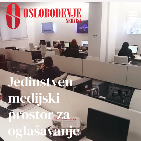
Jedinstven
medijski
prostor za
oglašavanje