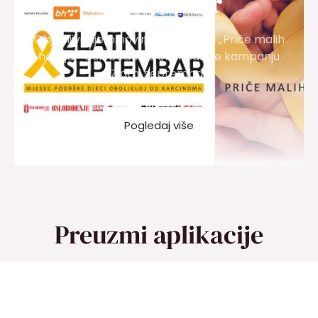
Septembar
Objavljivanjem novinskog priloga „Priče malih
heroja“ Oslobođenje okončat će kampanju
Zlatni septembar
Pogledaj više
Preuzmi aplikacije