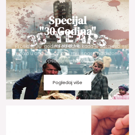
Specijal
"30 Godina"
Prošlo je 30 godina od dana kada je Sarajevo
upalo u ono što će na kraju ispasti najdužom
opsadom u historiji
Pogledaj više
Zlatni