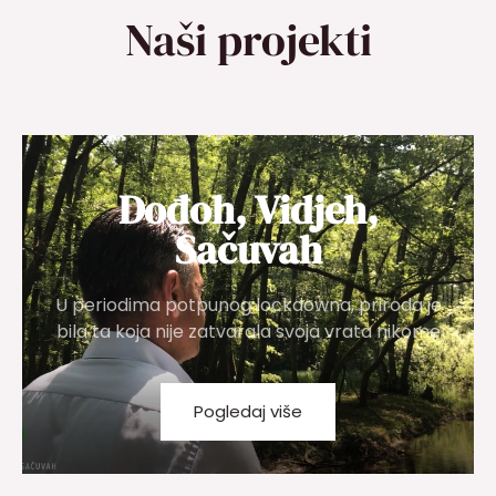
Naši projekti
Dođoh, Vidjeh,
Sačuvah
U periodima potpunog lockdowna, priroda je
bila ta koja nije zatvarala svoja vrata nikome
Pogledaj više